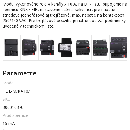
Modul výkonového relé 4 kanály x 10 A, na DIN lištu, pripojenie na
zbernicu KNX / EIB, nastavenie scén a sekvencií, pre napätie
striedavé jednofázové aj trojfázové, max. napätie na kontaktoch
250/440 VAC. Pre trojfázové použitie je nutné dodržať podmienky
uvedené v technickom liste.
Parametre
Model
HDL-M/R4.10.1
SKU
306010370
Prúd sbernice
15 mA