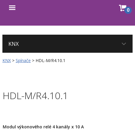
Sho
0
Open
cart
menu
KNX
>
Spínače
>
HDL-M/R4.10.1
HDL-M/R4.10.1
Modul výkonového relé 4 kanály x 10 A