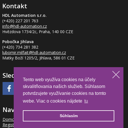
Kontakt
HDL Automation s.r.o.
(+420) 227 201 763
info
@hdl-automation.cz
Hvězdova 1734/2c, Praha, 140 00 CZE
Pobočka Jihlava
(+420) 734 281 382
lubomir.milfait
@hdl-automation.cz
Matky Boží 1205/2, Jihlava, 586 01 CZE
Sledujte nás
Tento web využíva cookies na účely
skvalitňovania našich služieb. Súhlasom
potvrdzujete využívanie cookies na tomto
webe. Viac o cookies nájdete
tu
Navigace
Súhlasím
Domov
Registrácia partnera