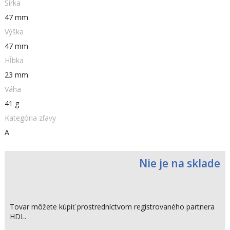
Šírka
47 mm
Výška
47 mm
Hĺbka
23 mm
Váha
41 g
Kategória zľavy
A
Nie je na sklade
Tovar môžete kúpiť prostredníctvom registrovaného partnera
HDL.