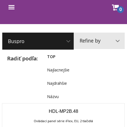
Sho
0
Open
cart
menu
Refine by
TOP
Radiť podľa:
Najlacnejšie
Najdrahšie
Názvu
HDL-MP2B.48
Ovládací panel série iFlex, EU, 2 tlačidlá