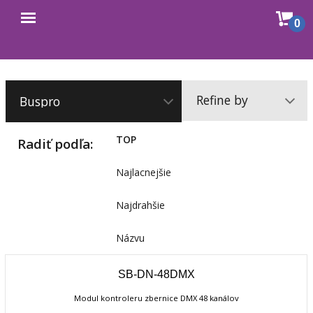
Sho
0
Open
cart
menu
Refine by
TOP
Radiť podľa:
Najlacnejšie
Najdrahšie
Názvu
SB-DN-48DMX
Modul kontroleru zbernice DMX 48 kanálov