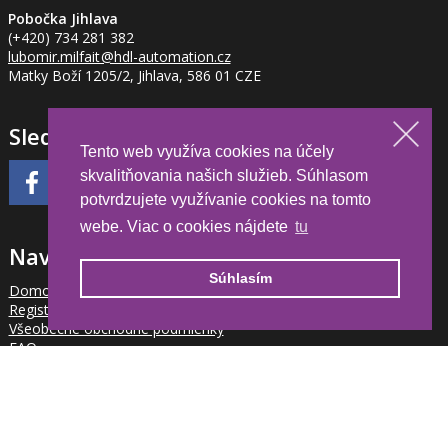
Pobočka Jihlava
(+420) 734 281 382
lubomir.milfait
@hdl-automation.cz
Matky Boží 1205/2, Jihlava, 586 01 CZE
Sledujte nás
Tento web využíva cookies na účely
skvalitňovania našich služieb. Súhlasom
potvrdzujete využívanie cookies na tomto
webe. Viac o cookies nájdete
tu
Navigace
Súhlasím
Domov
Registrácia partnera
Všeobecne obchodné podmienky
FAQ
Kalendár akcií
Váš účet
Cookies