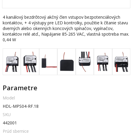
4 kanálový bezdrôtový akčný člen vstupov bezpotenciálových
kontaktov, + 4 výstupy pre LED kontrolky, použitie k čítanie stavu
dverných alebo okenných koncových spínačov, vypínačov,
kontaktov relé atď., Napájanie 85-265 VAC, vlastná spotreba max.
0,44 W
Parametre
Model
HDL-MPS04-RF.18
SKU
442001
Prúd sbernice