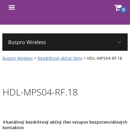
Sho
0
Open
cart
menu
Buspro Wireless
>
Bezdrôtové akčné členy
>
HDL-MPS04-RF.18
HDL-MPS04-RF.18
4 kanálový bezdrôtový akčný člen vstupov bezpotenciálových
kontaktov