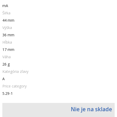
mA
Šírka
44 mm
Výška
36 mm
Hĺbka
17 mm
Váha
26 g
Kategória zľavy
A
Price category
5.29-1
Nie je na sklade