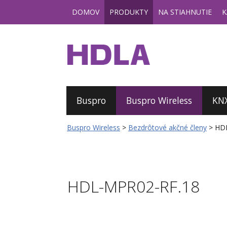
DOMOV
PRODUKTY
NA STIAHNUTIE
K
Buspro
Buspro Wireless
KN
Buspro Wireless
>
Bezdrôtové akčné členy
>
HD
HDL-MPR02-RF.18