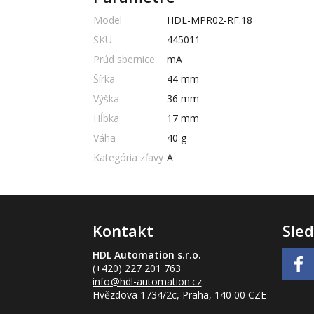
Model
HDL-MPR02-RF.18
SKU
445011
Prúd sbernice
mA
Šírka
44 mm
Výška
36 mm
Hĺbka
17 mm
Váha
40 g
Kategória zľavy
A
Kontakt
Sled
HDL Automation s.r.o.
(+420) 227 201 763
info
@hdl-automation.cz
Hvězdova 1734/2c, Praha, 140 00 CZE