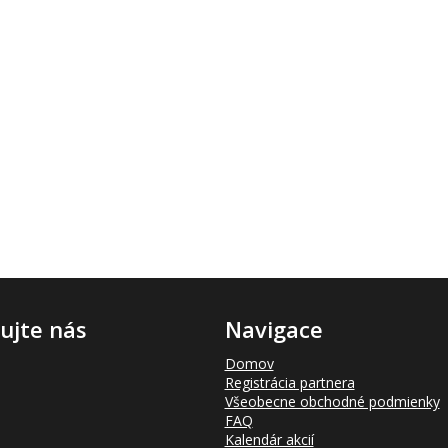
ujte nás
Navigace
Domov
Registrácia partnera
Všeobecne obchodné podmienky
FAQ
Kalendár akcií