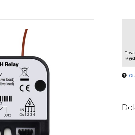
Tova
regi
Ot
Do