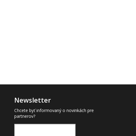
Newsletter
Chcete byť informovaný o novinkách pre
partnerov?