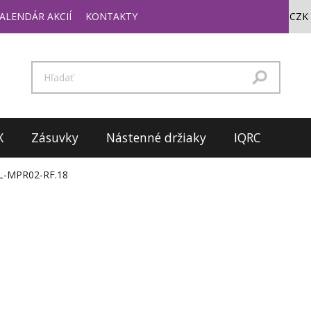
ALENDÁR AKCIÍ
KONTAKTY
X
Zásuvky
Nástenné držiaky
IQRC
L-MPR02-RF.18