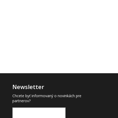
Newsletter
Chcete byť informovaný o novinkách pre
partnerov?