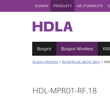
DOMOV
PRODUKTY
NA STIAHNUTIE
K
Buspro
Buspro Wireless
KN
Buspro Wireless
>
Bezdrôtové akčné členy
>
HD
HDL-MPR01-RF.18