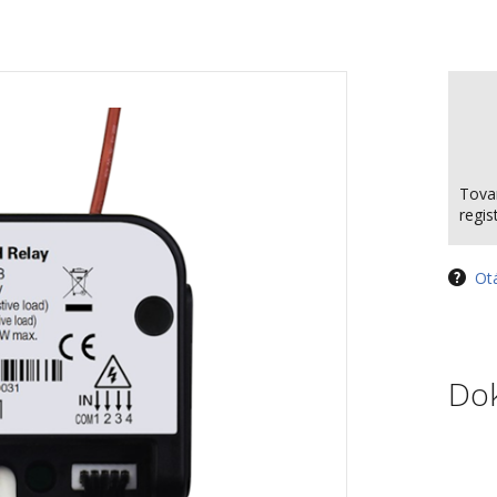
Tova
regi
Ot
Do