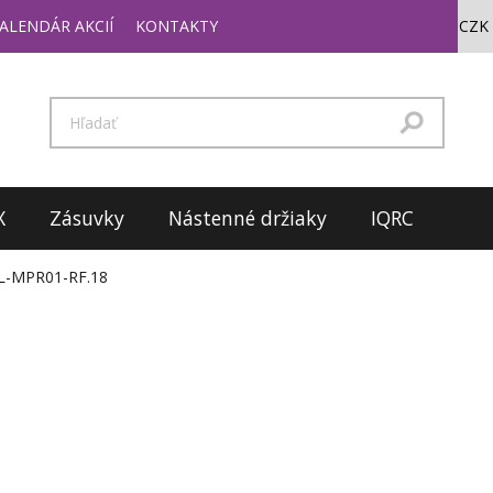
ALENDÁR AKCIÍ
KONTAKTY
X
Zásuvky
Nástenné držiaky
IQRC
L-MPR01-RF.18