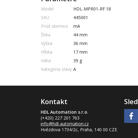
Model
HDL-MPR01-RF.18
SKU
445001
Prúd sbernice
mA
Šírka
44 mm
Výška
36 mm
Hĺbka
17 mm
Váha
39 g
Kategória zľavy
A
Kontakt
Sled
HDL Automation s.r.o.
(+420) 227 201 763
info
@hdl-automation.cz
Hvězdova 1734/2c, Praha, 140 00 CZE