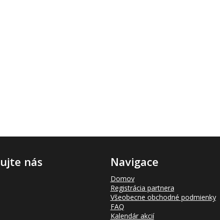
ujte nás
Navigace
Domov
Registrácia partnera
Všeobecne obchodné podmienky
FAQ
Kalendár akcií