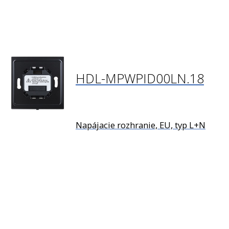
HDL-MPWPID00LN.18
Napájacie rozhranie, EU, typ L+N