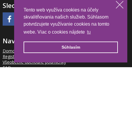
Sledujte nás
Tento web využíva cookies na účely
skvalitňovania našich služieb. Súhlasom
potvrdzujete využívanie cookies na tomto
webe. Viac o cookies nájdete
tu
Navigace
Súhlasím
Domov
Registrácia partnera
Všeobecne obchodné podmienky
FAQ
Kalendár akcií
Váš účet
Cookies
Newsletter
Chcete byť informovaný o novinkách pre partnerov?