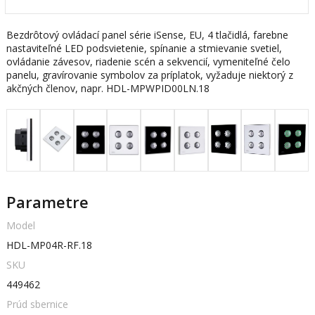
Bezdrôtový ovládací panel série iSense, EU, 4 tlačidlá, farebne
nastaviteľné LED podsvietenie, spínanie a stmievanie svetiel,
ovládanie závesov, riadenie scén a sekvencií, vymeniteľné čelo
panelu, gravírovanie symbolov za príplatok, vyžaduje niektorý z
akčných členov, napr. HDL-MPWPID00LN.18
Parametre
Model
HDL-MP04R-RF.18
SKU
449462
Prúd sbernice