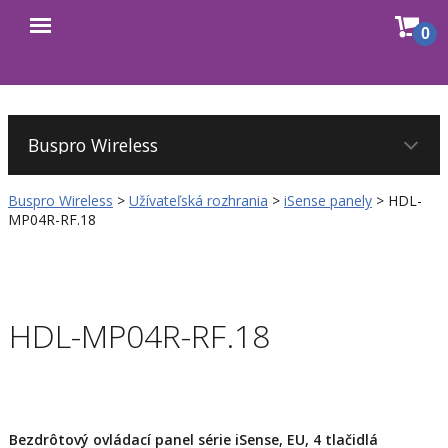
Sho
0
Open
cart
menu
Buspro Wireless
>
Užívateľská rozhrania
>
iSense panely
>
HDL-
MP04R-RF.18
HDL-MP04R-RF.18
Bezdrôtový ovládací panel série iSense, EU, 4 tlačidlá