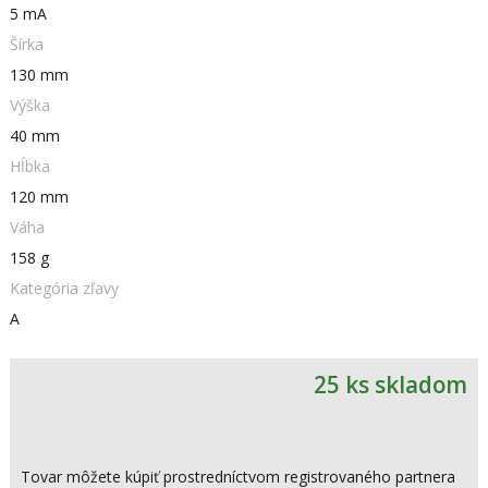
5 mA
Šírka
130 mm
Výška
40 mm
Hĺbka
120 mm
Váha
158 g
Kategória zľavy
A
25 ks skladom
Tovar môžete kúpiť prostredníctvom registrovaného partnera