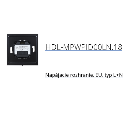
HDL-MPWPID00LN.18
Napájacie rozhranie, EU, typ L+N