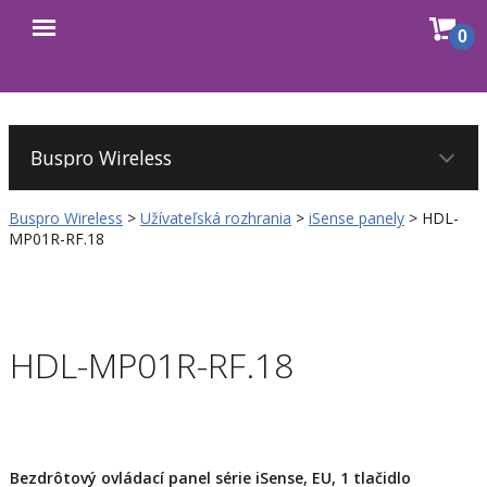
Sho
0
Open
cart
menu
Buspro Wireless
>
Užívateľská rozhrania
>
iSense panely
>
HDL-
MP01R-RF.18
HDL-MP01R-RF.18
Bezdrôtový ovládací panel série iSense, EU, 1 tlačidlo