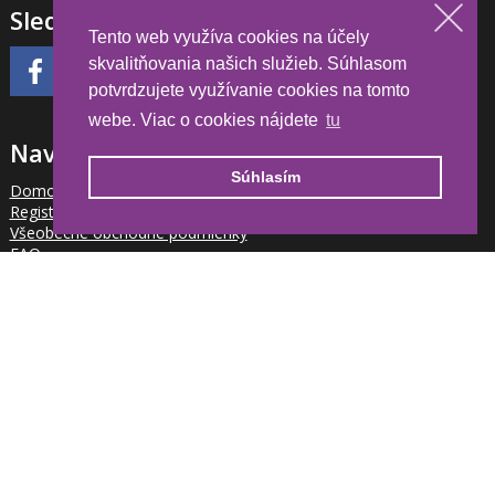
Sledujte nás
Tento web využíva cookies na účely
skvalitňovania našich služieb. Súhlasom
potvrdzujete využívanie cookies na tomto
webe. Viac o cookies nájdete
tu
Navigace
Súhlasím
Domov
Registrácia partnera
Všeobecne obchodné podmienky
FAQ
Kalendár akcií
Váš účet
Cookies
Newsletter
Chcete byť informovaný o novinkách pre partnerov?