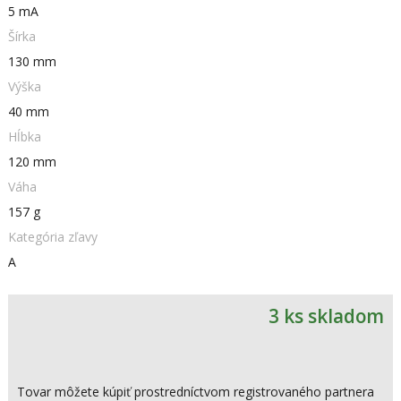
5 mA
Šírka
130 mm
Výška
40 mm
Hĺbka
120 mm
Váha
157 g
Kategória zľavy
A
3 ks skladom
Tovar môžete kúpiť prostredníctvom registrovaného partnera