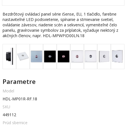
Bezdrôtový ovládací panel série iSense, EU, 1 tlačidlo, farebne
nastaviteľné LED podsvietenie, spínanie a stmievanie svetiel,
ovládanie závesov, riadenie scén a sekvencií, vymeniteľné čelo
panelu, gravírovanie symbolov za príplatok, vyžaduje niektorý z
akčných členov, napr. HDL-MPWPID00LN.18
Parametre
Model
HDL-MP01R-RF.18
SKU
449112
Prúd sbernice