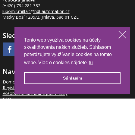
(+420) 734 281 382
lubomir.milfait
@hdl-automation.cz
Matky Boží 1205/2, Jihlava, 586 01 CZE
Sledujte nás
Tento web využíva cookies na účely
skvalitňovania našich služieb. Súhlasom
potvrdzujete využívanie cookies na tomto
webe. Viac o cookies nájdete
tu
Navigace
Súhlasím
Domov
Registrácia partnera
Všeobecne obchodné podmienky
FAQ
Kalendár akcií
Váš účet
Cookies
Newsletter