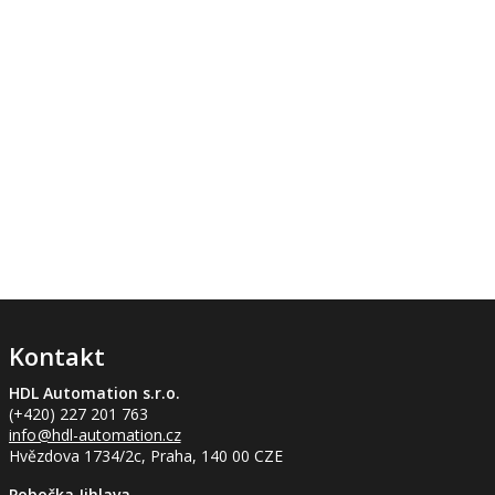
Kontakt
HDL Automation s.r.o.
(+420) 227 201 763
info
@hdl-automation.cz
Hvězdova 1734/2c, Praha, 140 00 CZE
Pobočka Jihlava