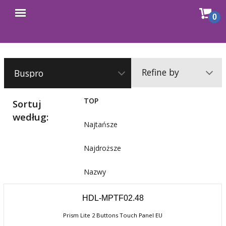
Sho
0
Open
cart
menu
Refine by
TOP
Sortuj
według:
Najtańsze
Najdroższe
Nazwy
HDL-MPTF02.48
Prism Lite 2 Buttons Touch Panel EU