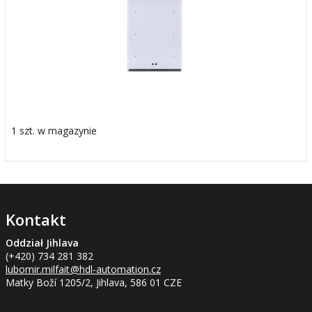
1 szt. w magazynie
Kontakt
Oddział Jihlava
(+420) 734 281 382
lubomir.milfait
@hdl-automation.cz
Matky Boží 1205/2, Jihlava, 586 01 CZE