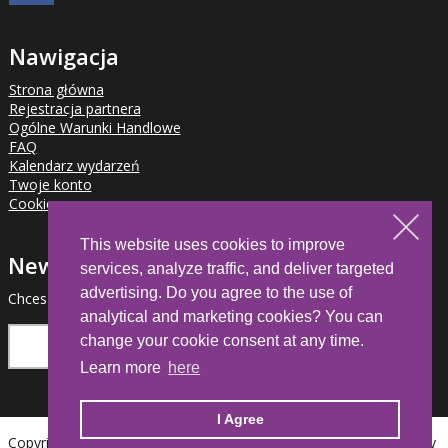
Nawigacja
Strona główna
Rejestracja partnera
Ogólne Warunki Handlowe
FAQ
Kalendarz wydarzeń
Twoje konto
Cookies
This website uses cookies to improve
Newsletter
services, analyze traffic, and deliver targeted
advertising. Do you agree to the use of
Chcesz otrzymywać informacje o nowościach dla partnerów?
analytical and marketing cookies? You can
change your cookie consent at any time.
Learn more
here
I Agree
Copyright © 2026 HDL Automation. All rights reserved. | Eshop by