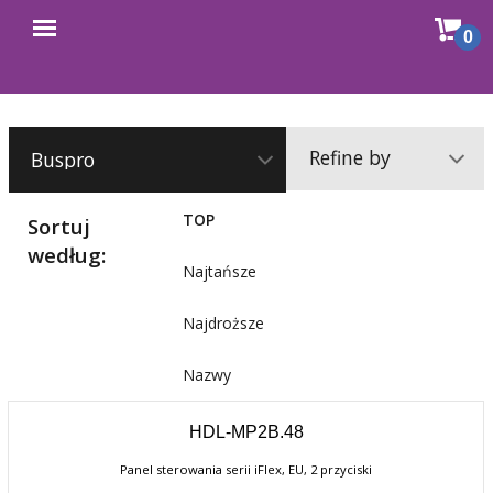
Sho
0
Open
cart
menu
Refine by
TOP
Sortuj
według:
Najtańsze
Najdroższe
Nazwy
HDL-MP2B.48
Panel sterowania serii iFlex, EU, 2 przyciski