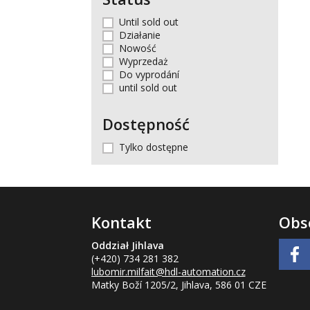
Until sold out
Działanie
Nowość
Wyprzedaż
Do vyprodání
until sold out
Dostępność
Tylko dostępne
Kontakt
Obs
Oddział Jihlava
(+420) 734 281 382
lubomir.milfait
@hdl-automation.cz
Matky Boží 1205/2, Jihlava, 586 01 CZE