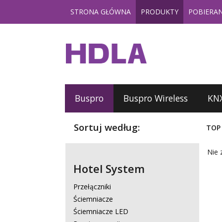
STRONA GŁÓWNA
PRODUKTY
POBIERAN
Buspro
Buspro Wireless
KN
Sortuj według:
TOP
Nie 
Hotel System
Przełączniki
Ściemniacze
Ściemniacze LED