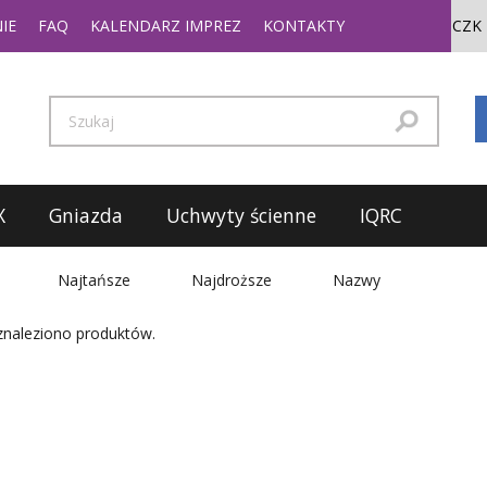
IE
FAQ
KALENDARZ IMPREZ
KONTAKTY
X
Gniazda
Uchwyty ścienne
IQRC
Najtańsze
Najdroższe
Nazwy
znaleziono produktów.