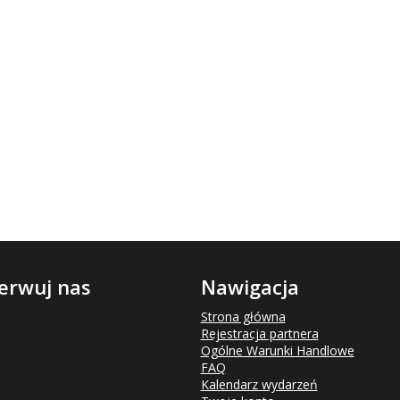
erwuj nas
Nawigacja
Strona główna
Rejestracja partnera
Ogólne Warunki Handlowe
FAQ
Kalendarz wydarzeń