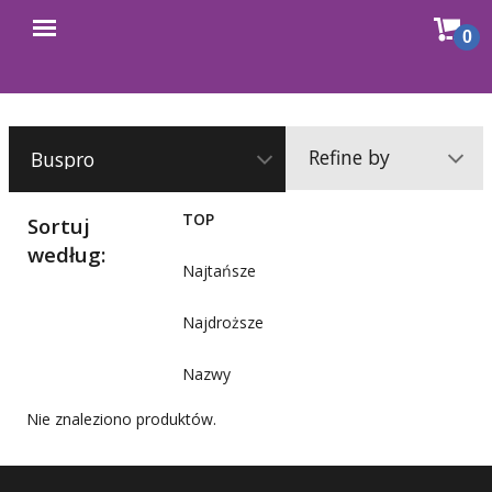
Sho
0
Open
cart
menu
Refine by
TOP
Sortuj
według:
Najtańsze
Najdroższe
Nazwy
Nie znaleziono produktów.