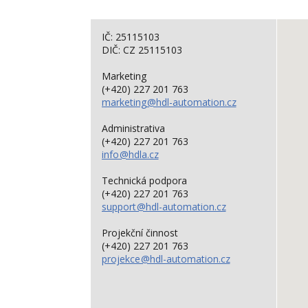
IČ: 25115103
DIČ: CZ 25115103
Marketing
(+420) 227 201 763
marketing
@hdl-automation.cz
Administrativa
(+420) 227 201 763
info
@hdla.cz
Technická podpora
(+420) 227 201 763
support
@hdl-automation.cz
Projekční činnost
(+420) 227 201 763
projekce
@hdl-automation.cz