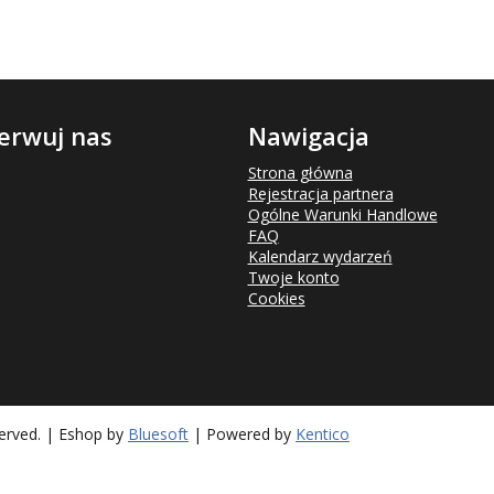
erwuj nas
Nawigacja
Strona główna
Rejestracja partnera
Ogólne Warunki Handlowe
FAQ
Kalendarz wydarzeń
Twoje konto
Cookies
served. | Eshop by
Bluesoft
| Powered by
Kentico