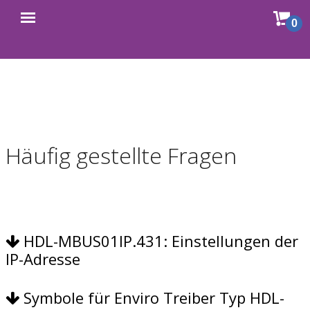
Sho
0
Open
cart
menu
Häufig gestellte Fragen
HDL-MBUS01IP.431: Einstellungen der
IP-Adresse
Symbole für Enviro Treiber Typ HDL-