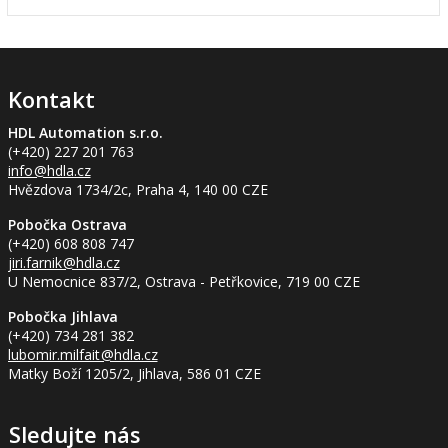
Kontakt
HDL Automation s.r.o.
(+420) 227 201 763
info
@hdla.cz
Hvězdova 1734/2c, Praha 4, 140 00 CZE
Pobočka Ostrava
(+420) 608 808 747
jiri.farnik
@hdla.cz
U Nemocnice 837/2, Ostrava - Petřkovice, 719 00 CZE
Pobočka Jihlava
(+420) 734 281 382
lubomir.milfait
@hdla.cz
Matky Boží 1205/2, Jihlava, 586 01 CZE
Sledujte nás