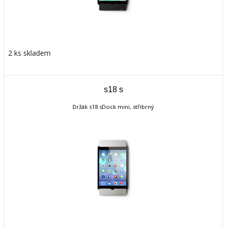
2 ks skladem
s18 s
Držák s18 sDock mini, stříbrný