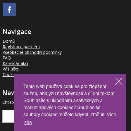
Navigace
Domů
Registrace partnera
Všeobecné obchodní podmínky
FAQ
Kalendář akcí
Váš účet
Cookies
Tento web používá cookies pro zlepšení
Newsletter
služeb, analýzu návštěvnosti a cílení reklam.
Souhlasíte s ukládáním analytických a
Chcete být informováni o novinkách pro partnery?
marketingových cookies? Souhlas se
soubory cookies můžete kdykoli změnit. Více
zde