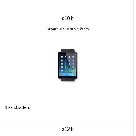
s10 b
Držák s10 sDock Air, černý
3 ks skladem
s12 b