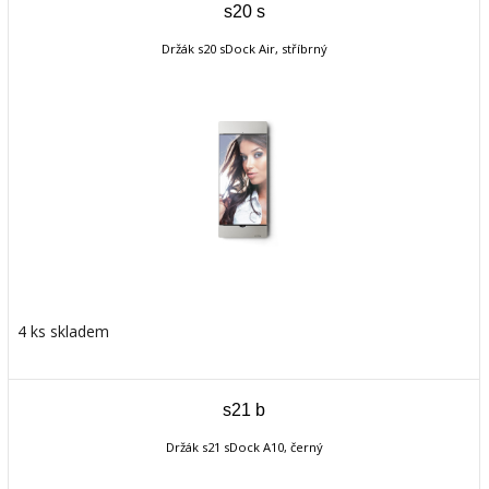
s20 s
Držák s20 sDock Air, stříbrný
4 ks skladem
s21 b
Držák s21 sDock A10, černý