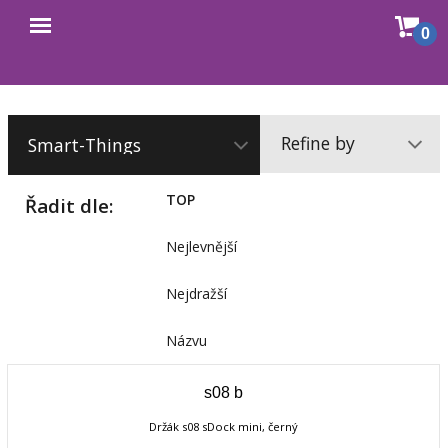
Sho
0
Open
cart
menu
Refine by
TOP
Řadit dle:
Nejlevnější
Nejdražší
Názvu
s08 b
Držák s08 sDock mini, černý