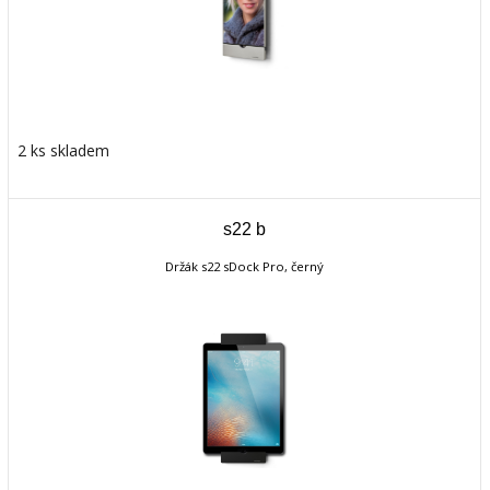
2 ks skladem
s22 b
Držák s22 sDock Pro, černý