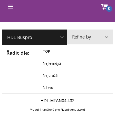
Sho
0
Open
cart
menu
Refine by
TOP
Řadit dle:
Nejlevnější
Nejdražší
Názvu
HDL-MFAN04.432
Modul 4 kanálový pro řízení ventilátorů