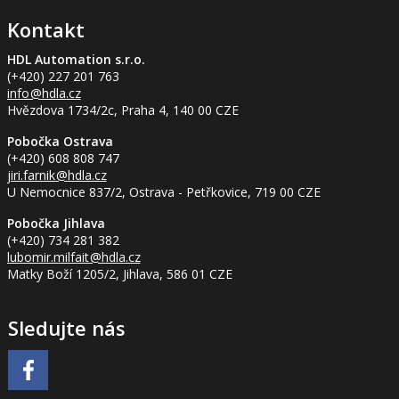
Kontakt
HDL Automation s.r.o.
(+420) 227 201 763
info
@hdla.cz
Hvězdova 1734/2c, Praha 4, 140 00 CZE
Pobočka Ostrava
(+420) 608 808 747
jiri.farnik
@hdla.cz
U Nemocnice 837/2, Ostrava - Petřkovice, 719 00 CZE
Pobočka Jihlava
(+420) 734 281 382
lubomir.milfait
@hdla.cz
Matky Boží 1205/2, Jihlava, 586 01 CZE
Sledujte nás