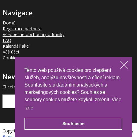
Navigace
Domů
Registrace partnera
Všeobecné obchodní podmínky
FAQ
Kalendář akcí
Váš účet
Cookies
Tento web používá cookies pro zlepšení
Newsletter
služeb, analýzu návštěvnosti a cílení reklam.
Souhlasíte s ukládáním analytických a
Chcete být informováni o novinkách pro partnery?
marketingových cookies? Souhlas se
soubory cookies můžete kdykoli změnit. Více
zde
Souhlasím
Copyright © 2026 HDL Automation. All rights reserved. | Eshop by
Bluesoft
| Powered by
Kentico