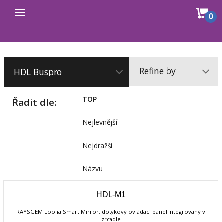
Sho
0
Open
cart
menu
Refine by
TOP
Řadit dle:
Nejlevnější
Nejdražší
Názvu
HDL-M1
RAYSGEM Loona Smart Mirror, dotykový ovládací panel integrovaný v
zrcadle