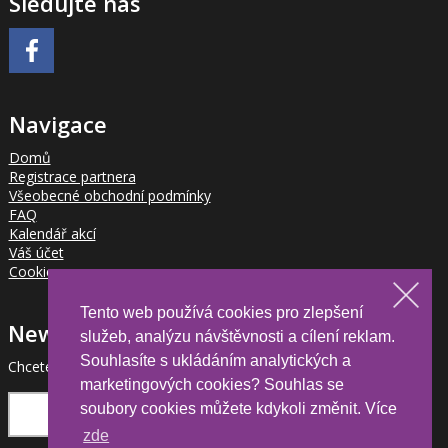
Sledujte nás
Navigace
Domů
Registrace partnera
Všeobecné obchodní podmínky
FAQ
Kalendář akcí
Váš účet
Cookies
Tento web používá cookies pro zlepšení
Newsletter
služeb, analýzu návštěvnosti a cílení reklam.
Souhlasíte s ukládáním analytických a
Chcete být informováni o novinkách pro partnery?
marketingových cookies? Souhlas se
soubory cookies můžete kdykoli změnit. Více
zde