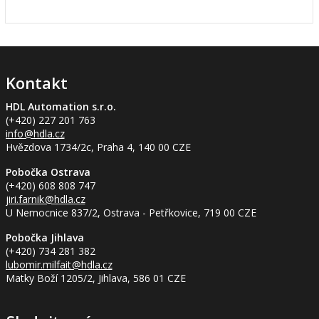
Kontakt
HDL Automation s.r.o.
(+420) 227 201 763
info
@hdla.cz
Hvězdova 1734/2c, Praha 4, 140 00 CZE
Pobočka Ostrava
(+420) 608 808 747
jiri.farnik
@hdla.cz
U Nemocnice 837/2, Ostrava - Petřkovice, 719 00 CZE
Pobočka Jihlava
(+420) 734 281 382
lubomir.milfait
@hdla.cz
Matky Boží 1205/2, Jihlava, 586 01 CZE