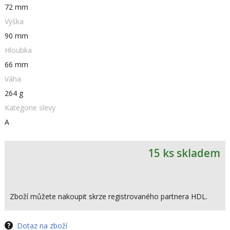
72 mm
Výška
90 mm
Hloubka
66 mm
Váha
264 g
Kategorie slevy
A
15 ks skladem
Zboží můžete nakoupit skrze registrovaného partnera HDL.
Dotaz na zboží