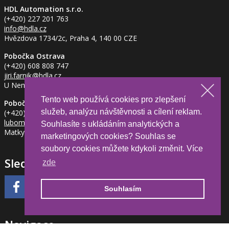
HDL Automation s.r.o.
(+420) 227 201 763
info
@hdla.cz
Hvězdova 1734/2c, Praha 4, 140 00 CZE
Pobočka Ostrava
(+420) 608 808 747
jiri.farnik
@hdla.cz
U Nemocnice 837/2, Ostrava - Petřkovice, 719 00 CZE
Tento web používá cookies pro zlepšení
Pobočka Jihlava
služeb, analýzu návštěvnosti a cílení reklam.
(+420) 734 281 382
lubomir.milfait
@hdla.cz
Souhlasíte s ukládáním analytických a
Matky Boží 1205/2, Jihlava, 586 01 CZE
marketingových cookies? Souhlas se
soubory cookies můžete kdykoli změnit. Více
Sledujte nás
zde
Souhlasím
Navigace