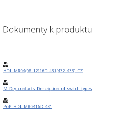
Dokumenty k produktu
HDL-MR04(08_12)16D-431(432_433)_CZ
M_Dry_contacts_Description_of_switch_types
PoP_HDL-MR0416D-431