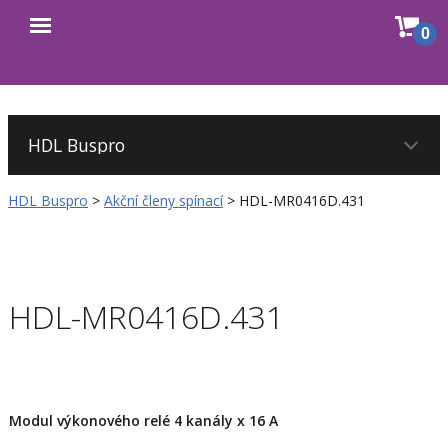
Sho
0
Open
cart
menu
HDL Buspro
>
Akční členy spínací
>
HDL-MR0416D.431
HDL-MR0416D.431
Modul výkonového relé 4 kanály x 16 A