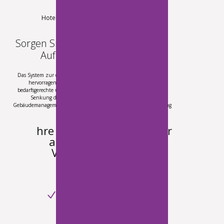
Hotels und Beherbergungsbetriebe
Sorgen Sie für einen angenehmen
Aufenthalt Ihrer Gäste.
Das System zur drahtlosen Heizungszonenregelung eignet sich
hervorragend für große Gebäudekomplexe. Durch eine
bedarfsgerechte und effiziente Regelung trägt es wesentlich zur
Senkung der Energiekosten bei und unterstützt das
Gebäudemanagement bei der Fernüberwachung sowie der Wartung
des gesamten Systems.
hre Gäste werden sich vor
allem dank folgender
Vorteile wohlfühlen:
automatische Anpassung
der Raumtemperatur,
Anzeige einer