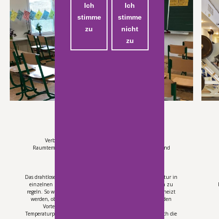
Ich
Ich
stimme
stimme
zu
nicht
zu
Schulen
Verbrauchte Luft sowie zu hohe oder zu niedrige
Raumtemperaturen beeinträchtigen die Konzentration und
Aufmerksamkeit.
Das drahtlose IQRC-System ermöglicht Schulen, die Temperatur in
einzelnen Klassenräumen entsprechend dem Stundenplan zu
regeln. So wird verhindert, dass Klassen- und Fachräume beheizt
werden, obwohl sie gerade nicht genutzt werden. Neben den
Vorteilen einer zentralen Verwaltung individueller
Temperaturprogramme für jeden Raum bietet das System auch die