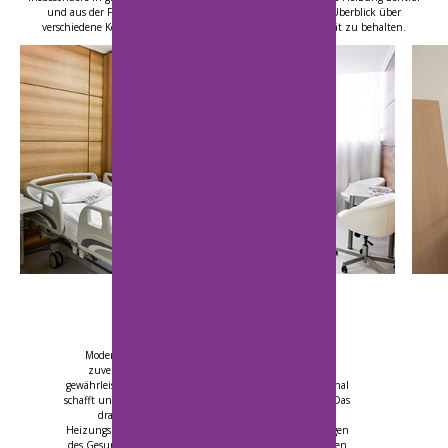
und aus der Ferne steuern zu können und gleichzeitig den Überblick über
verschiedene Kennwerte der Raumluft- und Innenraumqualität zu behalten.
Bequeme und sichere Umgebung
Moderne Gesundheitseinrichtungen benötigen eine
zuverlässige Lösung, die den Komfort der Patienten
gewährleistet, optimale Arbeitsbedingungen für das Personal
schafft und gleichzeitig den Energieverbrauch reduziert. Das
drahtlose IQRC-System bietet eine intelligente
Heizungszonenregelung, die speziell auf die Anforderungen
des Gesundheitswesens zugeschnitten ist – von Arztpraxen