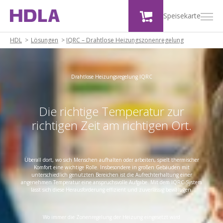
Speisekarte
HDL
Lösungen
>
IQRC – Drahtlose Heizungszonenregelung
Drahtlose Heizungsregelung IQRC
Die richtige Temperatur zur
richtigen Zeit am richtigen Ort.
Überall dort, wo sich Menschen aufhalten oder arbeiten, spielt thermischer
Komfort eine wichtige Rolle. Insbesondere in großen Gebäuden mit
unterschiedlich genutzten Bereichen ist die Aufrechterhaltung einer
angenehmen Temperatur eine anspruchsvolle Aufgabe. Mit dem IQRC-System
lässt sich diese Herausforderung effizient und zuverlässig bewältigen.
Wo immer die Zonenregelung der Heizung eingesetzt wird