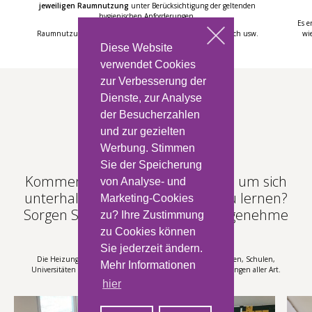
jeweiligen Raumnutzung
unter Berücksichtigung der geltenden
hygienischen Anforderungen.
Es e
Raumnutzung: Büro, Flur, Besprechungsraum, Sanitärbereich usw.
wi
Diese Website
verwendet Cookies
zur Verbesserung der
Dienste, zur Analyse
der Besucherzahlen
und zur gezielten
Werbung. Stimmen
Kultur und Bildung
Sie der Speicherung
Kommen die Menschen zu Ihnen, um sich
von Analyse- und
unterhalten zu lassen oder um zu lernen?
Marketing-Cookies
Sorgen Sie dafür, dass es eine angenehme
zu? Ihre Zustimmung
Erfahrung ist.
zu Cookies können
Sie jederzeit ändern.
Die Heizungszonenregelung eignet sich ideal für Kindergärten, Schulen,
Mehr Informationen
Universitäten sowie für Sport-, Kultur- und Bildungseinrichtungen aller Art.
hier