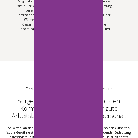
Möglichkeit, die aktuellen Temperaturen im gesamten Gebäude
kontinuierlich zu überwachen. Durch die statistische Auswertung
der erfassten Daten erhält die Schulleitung wertvolle
Informationen über den Energieverbrauch und die Effizienz der
Wärmeversorgung. Die zentrale Temperaturregelung in
Klassenräumen und Fachräumen gewährleistet zudem die
Einhaltung der empfohlenen hygienischen Anforderungen und
sorgt für ein angenehmes Lernklima.
Einrichtungen des Gesundheits- und Sozialwesens
Sorgen Sie für die Sicherheit und den
Komfort Ihrer Kunden und für gute
Arbeitsbedingungen für Ihr Fachpersonal.
An Orten, an denen sich kranke oder anderweitig geschwächte Menschen aufhalten,
ist die Gewährleistung einer angenehmen Umgebung von entscheidender Bedeutung.
Insbesondere in größeren Einrichtungen ist es äußerst wichtig, die Heizung zentral