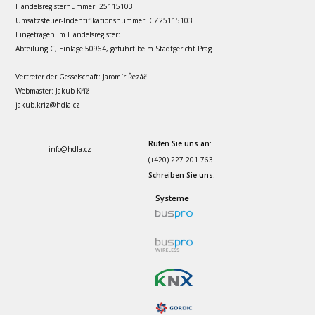
Handelsregisternummer: 25115103
Umsatzsteuer-Indentifikationsnummer: CZ25115103
Eingetragen im Handelsregister:
Abteilung C, Einlage 50964, geführt beim Stadtgericht Prag
Vertreter der Gesselschaft: Jaromír Řezáč
Webmaster: Jakub Kříž
jakub.kriz@hdla.cz
Rufen Sie uns an:
info
@hdla.cz
(+420) 227 201 763
Schreiben Sie uns:
Systeme