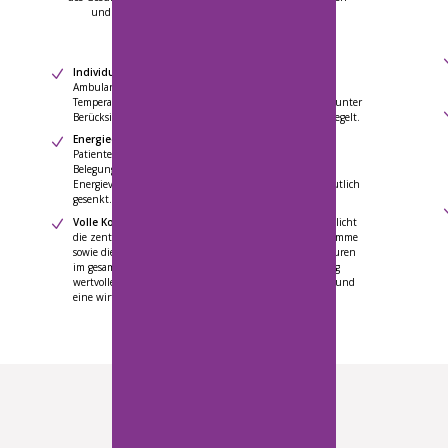
und Ambulanzen über Operationssäle bis hin zu
Wartebereichen und Patientenzimmern.
Individuelle Regelung jeder Zone
– Ob Arztpraxis,
Ambulanz, Technikraum oder Operationssaal – die
Temperatur wird entsprechend den Betriebszeiten und unter
Berücksichtigung der geltenden Hygienevorschriften geregelt.
Energieeinsparungen durch Zonenregelung
–
Patientenzimmer können abhängig von ihrer aktuellen
Belegung beheizt werden. Dadurch werden unnötiger
Energieverbrauch vermieden und die Betriebskosten deutlich
gesenkt.
Volle Kontrolle und Transparenz
– Das System ermöglicht
die zentrale Verwaltung individueller Temperaturprogramme
sowie die Online-Überwachung der aktuellen Temperaturen
im gesamten Gebäude. So erhält die Einrichtungsleitung
wertvolle Daten für ein effizientes Energiemanagement und
eine wirtschaftliche Wärmeversorgung.