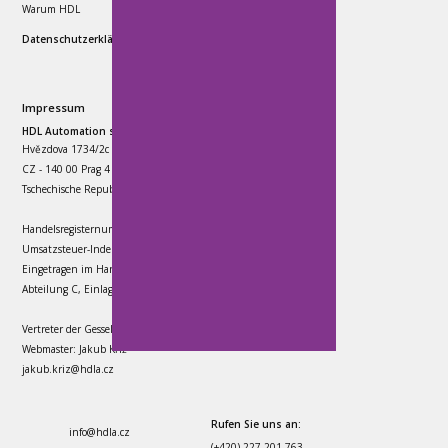
Warum HDL
Datenschutzerklärung
Impressum
HDL Automation s.r.o.
Hvězdova 1734/2c
CZ - 140 00 Prag 4
Tschechische Republik
Handelsregisternummer: 25115103
Umsatzsteuer-Indentifikationsnummer: CZ25115103
Eingetragen im Handelsregister:
Abteilung C, Einlage 50964, geführt beim Stadtgericht Prag
Vertreter der Gesselschaft: Jaromír Řezáč
Webmaster: Jakub Kříž
jakub.kriz@hdla.cz
Rufen Sie uns an:
info
@hdla.cz
(+420) 227 201 763