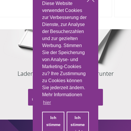
Diese Website
Amazon
verwendet Cookies
Alexa
zur Verbesserung der
Dienste, zur Analyse
der Besucherzahlen
und zur gezielten
Werbung. Stimmen
Sie der Speicherung
von Analyse- und
Marketing-Cookies
Laden Sie den HDL-Katalog herunter
zu? Ihre Zustimmung
zu Cookies können
Sie jederzeit ändern.
Mehr Informationen
Katalog herunterladen
hier
Ich
Ich
stimme
stimme