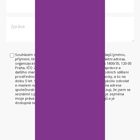
Souhlasím se zpracováním poskytnutých osobních údajů (jméno,
příjmení, titul, e-mailová adresa, telefonní číslo, kontaktní adresa,
organizace) společnosti HDL Automation s.r.o., Italská 1800/35, 120 00
Praha, IČO 25115103 za účelem zařazení do databáze správce a
dalšího marketingového zpracování, tj. zasílání obchodních sdělení
prostřednictvím elektronických prostředků či telefonicky, a to na
dobu 5 let. Souhlas uděluji dobrovolně a mohu jej kdykoliv odvolat
e-mailem na info@hdl-automation.cz nebo písemně na adrese
společnosti HDL Automation. Tímto souhlasem potvrzuji, že jsem se
seznámil s politikou ochrany soukromí, která obsahuje zejména
moje práva vztahující se ke zpracování osobních údajů a je
dostupná na www.hdl-automation.cz.: