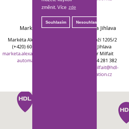
změnit. Více
zde
Souhlasím
Nesouhlasím
Marketing
Pobočka Jihlava
Markéta Alexanderová
Matky Boží 1205/2
(+420) 606 099 600
586 01 Jihlava
marketa.alexanderova
@hdl-
Lubomír Milfait
automation.cz
(+420) 734 281 382
lubomir.milfait
@hdl-
automation.cz