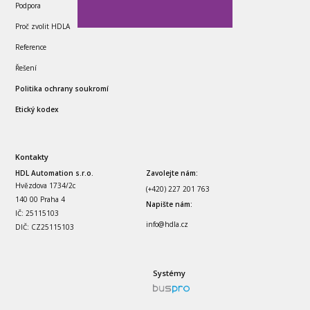
Podpora
Proč zvolit HDLA
Reference
Řešení
Politika ochrany soukromí
Etický kodex
Kontakty
HDL Automation s.r.o.
Zavolejte nám:
Hvězdova 1734/2c
(+420) 227 201 763
140 00 Praha 4
Napište nám:
IČ: 25115103
info
@hdla.cz
DIČ: CZ25115103
Systémy