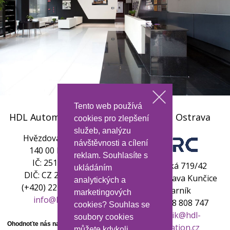
Tento web používá
HDL Automation s.r.o.
Pobočka Ostrava
cookies pro zlepšení
služeb, analýzu
Hvězdova 1734/2c
návštěvnosti a cílení
140 00 Praha 4
reklam. Souhlasíte s
IČ: 25115103,
Meziveská 719/42
ukládáním
DIČ: CZ 25115103
719 00 Ostrava Kunčice
analytických a
(+420) 227 201 763
Jiří Farník
marketingových
info
@hdla.cz
(+420) 608 808 747
cookies? Souhlas se
jiri.farnik
@hdl-
soubory cookies
automation.cz
můžete kdykoli